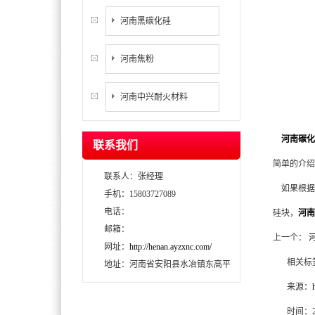
河南黑碳化硅
河南焦粉
河南中兴耐火材料
河南碳化
联系我们
简单的介绍
联系人：张经理
如果根据
手机：15803727089
电话：
硅块，
河南
邮箱：
上一个：
网址：
http://henan.ayzxnc.com/
相关标
地址：河南省安阳县水冶镇东高平
来源：
时间：20