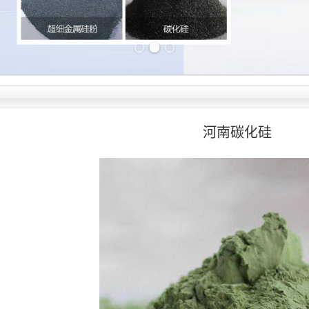
Previous slide
Next slide
河南碳化硅